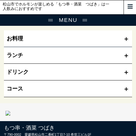
松山市でホルモンが楽しめる「もつ串・酒菜 つばき」は一
人飲みにおすすめです
MENU
お料理
ランチ
ドリンク
コース
もつ串・酒菜 つばき
〒790-0002 愛媛県松山市二番町1丁目7-10 希世三ビル1F